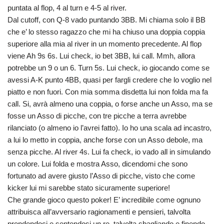
puntata al flop, 4 al turn e 4-5 al river.
Dal cutoff, con Q-8 vado puntando 3BB. Mi chiama solo il BB
che e’ lo stesso ragazzo che mi ha chiuso una doppia coppia
superiore alla mia al river in un momento precedente. Al flop
viene Ah 9s 6s. Lui check, io bet 3BB, lui call. Mmh, allora
potrebbe un 9 o un 6. Turn 5s. Lui check, io giocando come se
avessi A-K punto 4BB, quasi per fargli credere che lo voglio nel
piatto e non fuori. Con mia somma disdetta lui non folda ma fa
call. Si, avrà almeno una coppia, o forse anche un Asso, ma se
fosse un Asso di picche, con tre picche a terra avrebbe
rilanciato (o almeno io l’avrei fatto). Io ho una scala ad incastro,
a lui lo metto in coppia, anche forse con un Asso debole, ma
senza picche. Al river 4s. Lui fa check, io vado all in simulando
un colore. Lui folda e mostra Asso, dicendomi che sono
fortunato ad avere giusto l’Asso di picche, visto che come
kicker lui mi sarebbe stato sicuramente superiore!
Che grande gioco questo poker! E’ incredibile come ognuno
attribuisca all’avversario ragionamenti e pensieri, talvolta
prendendoci e sentendosi un re, talvolta sbagliando e finendo