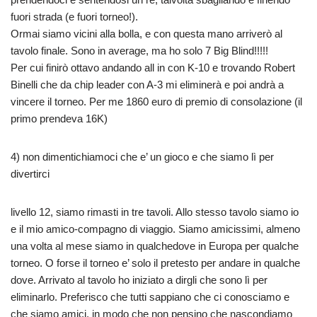
fuori strada (e fuori torneo!).
Ormai siamo vicini alla bolla, e con questa mano arriverò al
tavolo finale. Sono in average, ma ho solo 7 Big Blind!!!!!
Per cui finirò ottavo andando all in con K-10 e trovando Robert
Binelli che da chip leader con A-3 mi eliminerà e poi andrà a
vincere il torneo. Per me 1860 euro di premio di consolazione (il
primo prendeva 16K)
4) non dimentichiamoci che e’ un gioco e che siamo lì per
divertirci
livello 12, siamo rimasti in tre tavoli. Allo stesso tavolo siamo io
e il mio amico-compagno di viaggio. Siamo amicissimi, almeno
una volta al mese siamo in qualchedove in Europa per qualche
torneo. O forse il torneo e’ solo il pretesto per andare in qualche
dove. Arrivato al tavolo ho iniziato a dirgli che sono lì per
eliminarlo. Preferisco che tutti sappiano che ci conosciamo e
che siamo amici, in modo che non pensino che nascondiamo