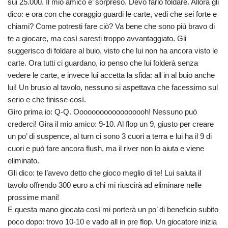
sui 25.000. Il mio amico e’ sorpreso. Devo farlo foldare. Allora gli
dico: e ora con che coraggio guardi le carte, vedi che sei forte e
chiami? Come potresti fare ciò? Va bene che sono più bravo di
te a giocare, ma così saresti troppo avvantaggiato. Gli
suggerisco di foldare al buio, visto che lui non ha ancora visto le
carte. Ora tutti ci guardano, io penso che lui folderà senza
vedere le carte, e invece lui accetta la sfida: all in al buio anche
lui! Un brusio al tavolo, nessuno si aspettava che facessimo sul
serio e che finisse così.
Giro prima io: Q-Q. Oooooooooooooooooh! Nessuno può
crederci! Gira il mio amico: 9-10. Al flop un 9, giusto per creare
un po’ di suspence, al turn ci sono 3 cuori a terra e lui ha il 9 di
cuori e può fare ancora flush, ma il river non lo aiuta e viene
eliminato.
Gli dico: te l’avevo detto che gioco meglio di te! Lui saluta il
tavolo offrendo 300 euro a chi mi riuscirà ad eliminare nelle
prossime mani!
E questa mano giocata così mi porterà un po’ di beneficio subito
poco dopo: trovo 10-10 e vado all in pre flop. Un giocatore inizia