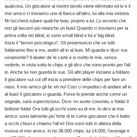
qualcosa. Un giocatore al nostro tavolo viene eliminato ed io e il
mio amico ci troviamo uno di fianco all’altro, lui alla mia sinistra.
Mi toccherà rubare qualche buio, proprio a lui. Lo avverto che
non gli lascerò più neanche un buio! Quando ci troviamo per la
prima volta nei blind, io sono small blind e lui e’ big blind.
Inizio il “lavoro psicologico”. Gli preannuncio che se tutti
folderanno fino a me, andrò all in al buio. Mi guarda e dice: ma
veramente? Il dealer da’ le carte e io metto le mie, senza
vederle, in vista sotto le chips e gli dico che sono pronto per l’all
in. Anche lui non guarda le sue. Gli altri player iniziano a foldare.
Il giocatore sul cut off inizia a prendere delle chips per fare un
raise. Il mio amico gli fa: eh no! Così ci impedisci di andare all in
al buio! Il giocatore ci guarda. Forse lo prende anche come un
segnale, sarà superstizioso. Dice: mi avete convinto, e folda! Il
bottone folda! Ora tutti gli occhi sono su di me. Io dico al mio
amico: sono talmente piu’ forte di te come giocatore che ti batto
a occhi chiusi e chiamo l’all in! Ora sono tutti in attesa della
mossa el mio amico. Io ho 36.000 chips, lui 14.000, l’average è