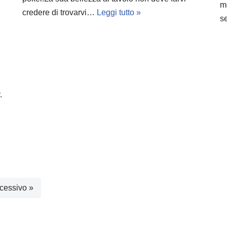
m
credere di trovarvi…
Leggi tutto »
se
.
cessivo »