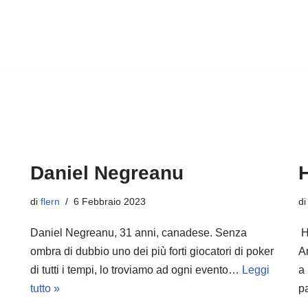
Daniel Negreanu
di
flern
6 Febbraio 2023
d
Daniel Negreanu, 31 anni, canadese. Senza
H
ombra di dubbio uno dei più forti giocatori di poker
A
di tutti i tempi, lo troviamo ad ogni evento…
Leggi
a
tutto »
p