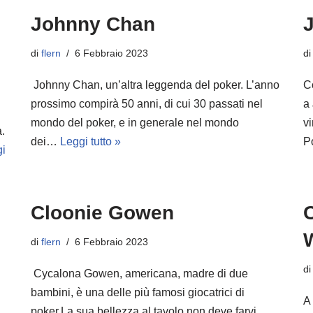
Johnny Chan
di
flern
6 Febbraio 2023
d
Johnny Chan, un’altra leggenda del poker. L’anno
C
prossimo compirà 50 anni, di cui 30 passati nel
a
mondo del poker, e in generale nel mondo
vi
.
dei…
Leggi tutto »
P
i
Cloonie Gowen
di
flern
6 Febbraio 2023
d
Cycalona Gowen, americana, madre di due
bambini, è una delle più famosi giocatrici di
A 
poker.La sua bellezza al tavolo non deve farvi