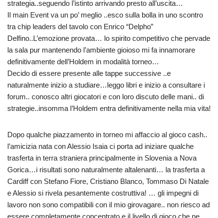
strategia..seguendo l’istinto arrivando presto all’uscita…
Il main Event va un po’ meglio ..esco sulla bolla in uno scontro
tra chip leaders del tavolo con Enrico “Delpho”
Delfino..L’emozione provata… lo spirito competitivo che pervade
la sala pur mantenendo l’ambiente gioioso mi fa innamorare
definitivamente dell’Holdem in modalità torneo…
Decido di essere presente alle tappe successive ..e
naturalmente inizio a studiare…leggo libri e inizio a consultare i
forum.. conosco altri giocatori e con loro discuto delle mani.. di
strategie..insomma l’Holdem entra definitivamente nella mia vita!
Dopo qualche piazzamento in torneo mi affaccio al gioco cash..
l’amicizia nata con Alessio Isaia ci porta ad iniziare qualche
trasferta in terra straniera principalmente in Slovenia a Nova
Gorica…i risultati sono naturalmente altalenanti… la trasferta a
Cardiff con Stefano Fiore, Cristiano Blanco, Tommaso Di Natale
e Alessio si rivela pesantemente costruttiva! … gli impegni di
lavoro non sono compatibili con il mio girovagare.. non riesco ad
essere completamente concentrato e il livello di gioco che ne