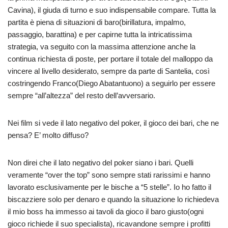
Cavina), il giuda di turno e suo indispensabile compare. Tutta la
partita è piena di situazioni di baro(birillatura, impalmo,
passaggio, barattina) e per capirne tutta la intricatissima
strategia, va seguito con la massima attenzione anche la
continua richiesta di poste, per portare il totale del malloppo da
vincere al livello desiderato, sempre da parte di Santelia, così
costringendo Franco(Diego Abatantuono) a seguirlo per essere
sempre “all’altezza” del resto dell’avversario.
Nei film si vede il lato negativo del poker, il gioco dei bari, che ne
pensa? E’ molto diffuso?
Non direi che il lato negativo del poker siano i bari. Quelli
veramente “over the top” sono sempre stati rarissimi e hanno
lavorato esclusivamente per le bische a “5 stelle”. Io ho fatto il
biscazziere solo per denaro e quando la situazione lo richiedeva
il mio boss ha immesso ai tavoli da gioco il baro giusto(ogni
gioco richiede il suo specialista), ricavandone sempre i profitti