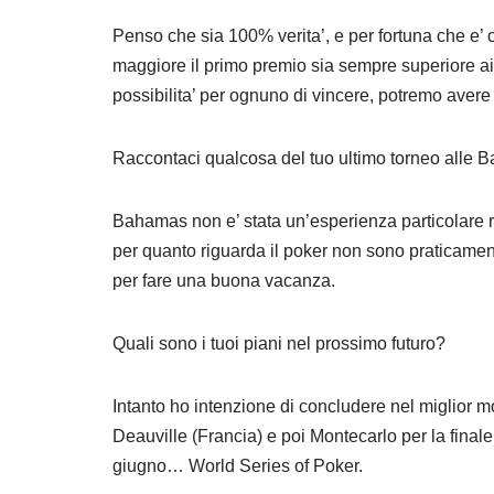
Penso che sia 100% verita’, e per fortuna che e’ 
maggiore il primo premio sia sempre superiore a
possibilita’ per ognuno di vincere, potremo avere 
Raccontaci qualcosa del tuo ultimo torneo all
Bahamas non e’ stata un’esperienza particolare ri
per quanto riguarda il poker non sono praticament
per fare una buona vacanza.
Quali sono i tuoi piani nel prossimo futuro?
Intanto ho intenzione di concludere nel miglior 
Deauville (Francia) e poi Montecarlo per la finale
giugno… World Series of Poker.