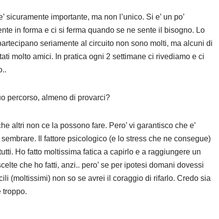
’ sicuramente importante, ma non l’unico. Si e’ un po’
sente in forma e ci si ferma quando se ne sente il bisogno. Lo
he partecipano seriamente al circuito non sono molti, ma alcuni di
ati molto amici. In pratica ogni 2 settimane ci rivediamo e ci
..
tuo percorso, almeno di provarci?
he altri non ce la possono fare. Pero’ vi garantisco che e’
o’ sembrare. Il fattore psicologico (e lo stress che ne consegue)
utti. Ho fatto moltissima fatica a capirlo e a raggiungere un
celte che ho fatti, anzi.. pero’ se per ipotesi domani dovessi
cili (moltissimi) non so se avrei il coraggio di rifarlo. Credo sia
e troppo.