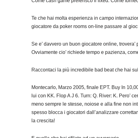
Come cash game preferisco il fixed. Come torneo
Te che hai molta esperienza in campo internazional
giocatore da poker rooms on-line passare al gioc
Se e’ davvero un buon giocatore online, trovera’ po
Ovviamente cio’ richiede tempo e pazienza, come 
Raccontaci la più incredibile bad beat che hai s
Montecarlo, Marzo 2005, finale EPT. Buy In 10,000
lui con KK. Flop A J 6. Turn: Q. River: K. Pero’ ce
meno sempre le stesse, noiose e alla fine non int
spesso blocca i giocatori dall’analizzare correttam
la crescita!