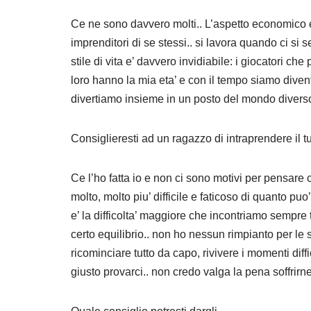
Ce ne sono davvero molti.. L’aspetto economico e
imprenditori di se stessi.. si lavora quando ci si 
stile di vita e’ davvero invidiabile: i giocatori c
loro hanno la mia eta’ e con il tempo siamo divent
divertiamo insieme in un posto del mondo diverso
Consiglieresti ad un ragazzo di intraprendere il 
Ce l’ho fatta io e non ci sono motivi per pensare c
molto, molto piu’ difficile e faticoso di quanto pu
e’ la difficolta’ maggiore che incontriamo sempre t
certo equilibrio.. non ho nessun rimpianto per le s
ricominciare tutto da capo, rivivere i momenti diffi
giusto provarci.. non credo valga la pena soffrirn