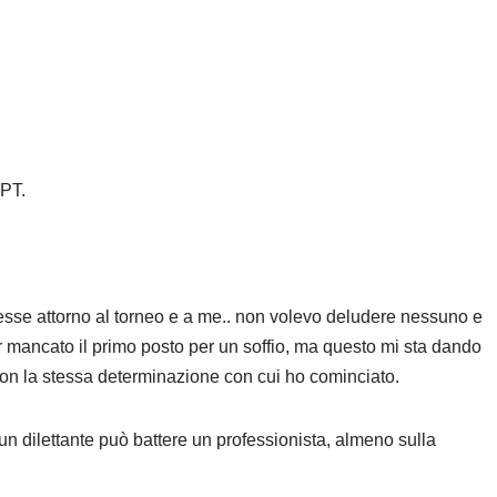
EPT.
resse attorno al torneo e a me.. non volevo deludere nessuno e
 mancato il primo posto per un soffio, ma questo mi sta dando
con la stessa determinazione con cui ho cominciato.
un dilettante può battere un professionista, almeno sulla