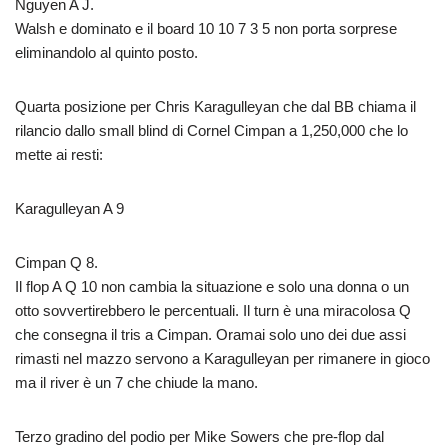
Nguyen A J.
Walsh e dominato e il board 10 10 7 3 5 non porta sorprese
eliminandolo al quinto posto.
Quarta posizione per Chris Karagulleyan che dal BB chiama il
rilancio dallo small blind di Cornel Cimpan a 1,250,000 che lo
mette ai resti:
Karagulleyan A 9
Cimpan Q 8.
Il flop A Q 10 non cambia la situazione e solo una donna o un
otto sovvertirebbero le percentuali. Il turn è una miracolosa Q
che consegna il tris a Cimpan. Oramai solo uno dei due assi
rimasti nel mazzo servono a Karagulleyan per rimanere in gioco
ma il river è un 7 che chiude la mano.
Terzo gradino del podio per Mike Sowers che pre-flop dal