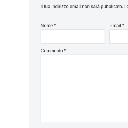
Il tuo indirizzo email non sarà pubblicato.
I
Nome
*
Email
*
Commento
*