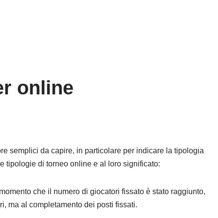
r online
semplici da capire, in particolare per indicare la tipologia
 tipologie di torneo online e al loro significato:
momento che il numero di giocatori fissato è stato raggiunto,
ri, ma al completamento dei posti fissati.